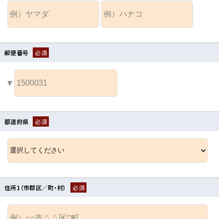
郵便番号
必須
〒
都道府県
必須
住所1（市郡区／町・村）
必須