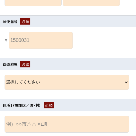
郵便番号
必須
〒
都道府県
必須
住所1（市郡区／町・村）
必須