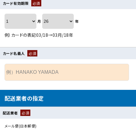
カード有効期限
必須
月
年
例）カードの表記03/18→03月/18年
カード名義人
必須
配送業者の指定
配送業者
必須
メール便(日本郵便)