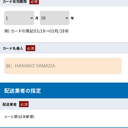
カード有効期限
必須
月
年
例）カードの表記03/18→03月/18年
カード名義人
必須
配送業者の指定
配送業者
必須
メール便(日本郵便)