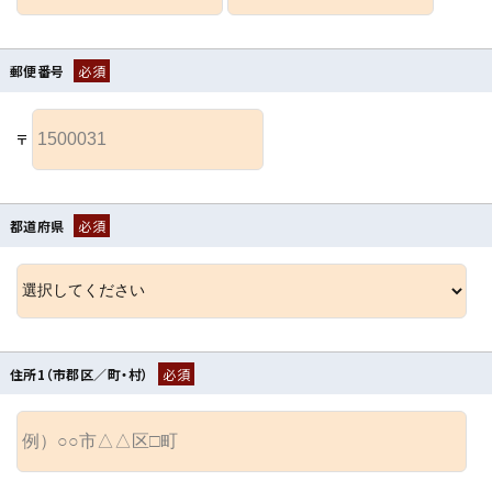
郵便番号
必須
〒
都道府県
必須
住所1（市郡区／町・村）
必須