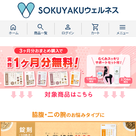
home
search
person
shopping_cart
menu
ホーム
商品一覧
ログイン
カート
メニュー
脇腹・二の腕
のお悩みタイプに