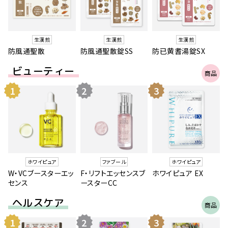
生漢煎
生漢煎
生漢煎
防風通聖散
防風通聖散錠SS
防已黄耆湯錠SX
ビューティー
商品
一覧
ホワイピュア
ファブール
ホワイピュア
W・VCブースターエッ
F・リフトエッセンスブ
ホワイピュア EX
センス
ースターCC
ヘルスケア
商品
一覧