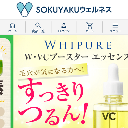
home
search
person
shopping_cart
menu
ホーム
商品一覧
ログイン
カート
メニュー