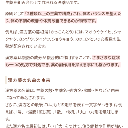
生薬を組み合わせて作られる医薬品です。
原則として
「2種類以上の生薬で構成」され、体のバランスを整えた
り、体の不調の改善や体質改善できるのが特徴です。
例えば、漢方薬の葛根湯（かっこんとう）には、マオウやケイヒ、シャ
クヤク、カンゾウ、タイソウ、ショウキョウ、カッコンといった複数の生
薬が配合されています。
漢方薬は複数の成分が複合的に作用することで、
さまざまな症状
も一つの処方で対処でき、薬の副作用を抑える事にも繋がります。
漢方薬の名前の由来
漢方薬の名前は、生薬の数・生薬名・処方名・効能・色などが由来
になって命名されます。
さらに、漢方名の最後には、もとの剤形を表す一文字がつきます。例
えば、「湯」→湯液（煎じ薬）、「散」→散剤、「丸」→丸剤を意味しま
す。
また漢方名の最初には、「小」「大」をつけて、使う症状や作用が強い