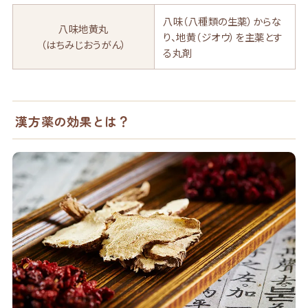
八味
（八種類の生薬）からな
八味地黄丸
り、
地黄
（ジオウ）を主薬とす
（はちみじおうがん）
る
丸
剤
漢方薬の効果とは？