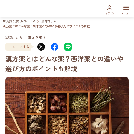
生漢煎 公式サイト｜お悩みから探せる漢方
person
menu
ログイン
メニュー
生漢煎 公式サイト TOP
漢方コラム
漢方薬とはどんな薬？西洋薬との違いや選び方のポイントも解説
2025.12.16
漢方を知る
シェアする
漢方薬とはどんな薬？西洋薬との違いや
選び方のポイントも解説