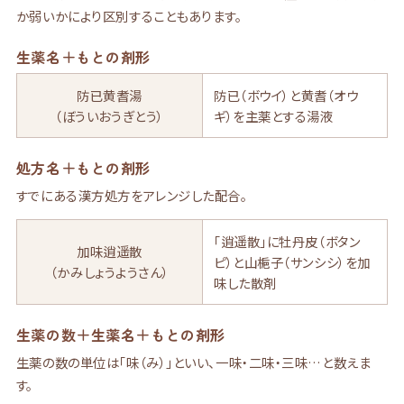
か弱いかにより区別することもあります。
生薬名＋もとの剤形
防已黄耆湯
防已
（ボウイ）と
黄耆
（オウ
（ぼういおうぎとう）
ギ）を主薬とする
湯
液
処方名＋もとの剤形
すでにある漢方処方をアレンジした配合。
「逍遥散」
に牡丹皮（ボタン
加味逍遥散
ピ）と山梔子（サンシシ）を
加
（かみしょうようさん）
味
した
散
剤
生薬の数＋生薬名＋もとの剤形
生薬の数の単位は「味（み）」といい、一味・二味・三味…と数えま
す。