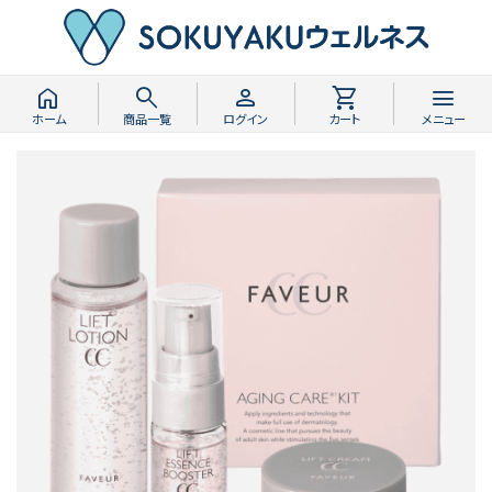
home
search
person
shopping_cart
menu
ホーム
商品一覧
ログイン
カート
メニュー