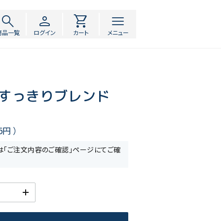
search
person
shopping_cart
menu
商品一覧
ログイン
カート
メニュー
 すっきりブレンド
5円
）
は「ご注文内容のご確認」ページにてご確