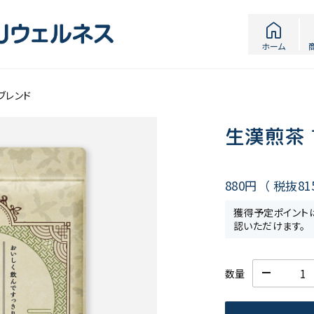
home
ホーム
ブレンド
生漢煎茶
880円
（ 税抜
81
獲得予定ポイント
認いただけます。
数量