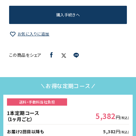
購入手続きへ
お気に入りに追加
この商品をシェア
＼お得な定期コース／
送料・手数料
当社負担
1本定期コース
5,382
円
（1ヶ月ごと）
(税込)
お届け2回目以降も
5,382
円
(税込)