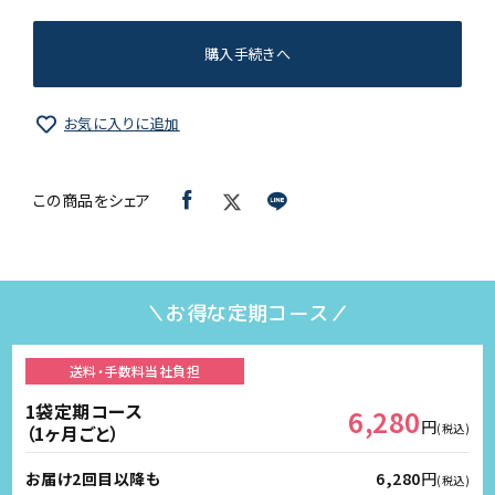
購入手続きへ
お気に入りに追加
この商品をシェア
＼お得な定期コース／
送料・手数料
当社負担
1袋定期コース
6,280
円
（1ヶ月ごと）
(税込)
お届け2回目以降も
6,280
円
(税込)