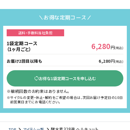
＼お得な定期コース／
送料・手数料
当社負担
1袋定期コース
6,280
円
（1ヶ月ごと）
(税込)
お届け2回目以降も
6,280
円
(税込)
お得な1袋定期コースを申し込む
※継続回数のお約束はありません。
※サイクルの変更・休止・解約をご希望の場合は、次回お届け予定日の10日
前営業日までにお電話ください。
酵水素328選 ヘルキュット
TOP
アイテム一覧