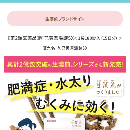
生漢煎ブランドサイト
【第2類医薬品】防已黄耆湯錠SX
＜1袋180錠入（15日分）＞
販売名：防已黄耆湯錠SX