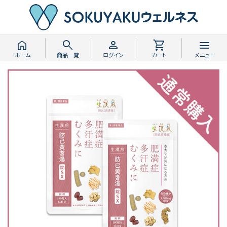
home
search
person
shopping_cart
menu
ホーム
商品一覧
ログイン
カート
メニュー