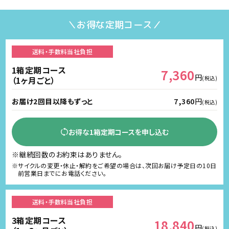
＼お得な定期コース／
送料・手数料
当社負担
1箱定期コース
7,360
円
（1ヶ月ごと）
(税込)
お届け2回目以降もずっと
7,360
円
(税込)
お得な1箱定期コースを申し込む
※継続回数のお約束はありません。
※サイクルの変更・休止・解約をご希望の場合は、次回お届け予定日の10日
前営業日までにお電話ください。
送料・手数料
当社負担
3箱定期コース
18,840
円
(税込)