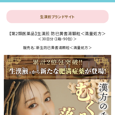
生漢煎ブランドサイト
【第2類医薬品】生漢煎 防已黄耆湯顆粒＜満量処方＞
＜30日分（1箱・90包）＞
販売名：新生防已黄耆湯顆粒＜満量処方＞