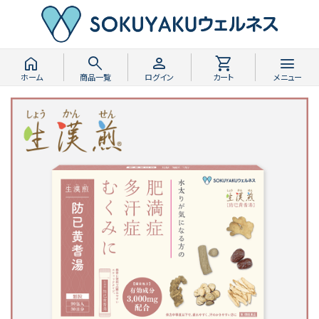
home
search
person
shopping_cart
menu
ホーム
商品一覧
ログイン
カート
メニュー