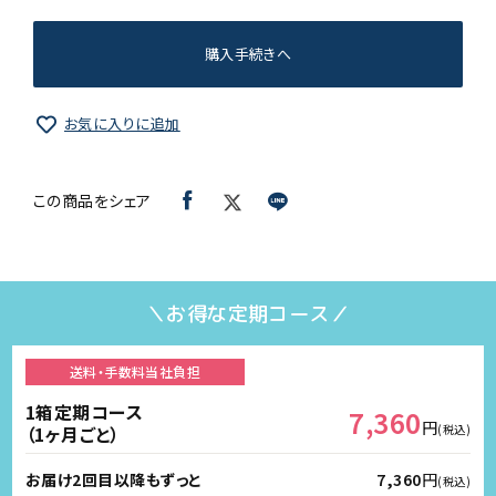
購入手続きへ
お気に入りに追加
この商品をシェア
＼お得な定期コース／
送料・手数料
当社負担
1箱定期コース
7,360
円
（1ヶ月ごと）
(税込)
お届け2回目以降もずっと
7,360
円
(税込)