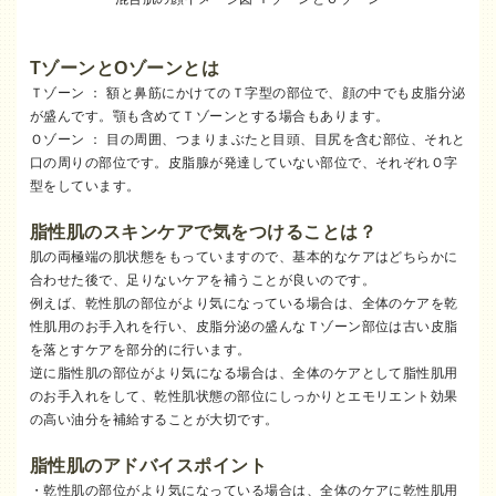
TゾーンとOゾーンとは
Ｔゾーン ： 額と鼻筋にかけてのＴ字型の部位で、顔の中でも皮脂分泌
が盛んです。顎も含めてＴゾーンとする場合もあります。
Ｏゾーン ： 目の周囲、つまりまぶたと目頭、目尻を含む部位、それと
口の周りの部位です。皮脂腺が発達していない部位で、それぞれＯ字
型をしています。
脂性肌のスキンケアで気をつけることは？
肌の両極端の肌状態をもっていますので、基本的なケアはどちらかに
合わせた後で、足りないケアを補うことが良いのです。
例えば、乾性肌の部位がより気になっている場合は、全体のケアを乾
性肌用のお手入れを行い、皮脂分泌の盛んなＴゾーン部位は古い皮脂
を落とすケアを部分的に行います。
逆に脂性肌の部位がより気になる場合は、全体のケアとして脂性肌用
のお手入れをして、乾性肌状態の部位にしっかりとエモリエント効果
の高い油分を補給することが大切です。
脂性肌のアドバイスポイント
・乾性肌の部位がより気になっている場合は、全体のケアに乾性肌用