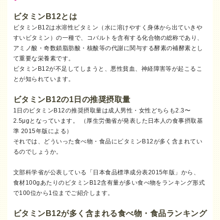
ビタミンB12とは
ビタミンB12は水溶性ビタミン（水に溶けやすく身体から出ていきや
すいビタミン）の一種で、コバルトを含有する化合物の総称であり、
アミノ酸・奇数鎖脂肪酸・核酸等の代謝に関与する酵素の補酵素とし
て重要な栄養素です。
ビタミンB12が不足してしまうと、悪性貧血、神経障害等が起こるこ
とが知られています。
ビタミンB12の1日の推奨摂取量
1日のビタミンB12の推奨摂取量は成人男性・女性どちらも2.3〜
2.5μgとなっています。 （厚生労働省が発表した日本人の食事摂取基
準 2015年版による）
それでは、どういった食べ物・食品にビタミンB12が多く含まれてい
るのでしょうか。
文部科学省が公表している「日本食品標準成分表2015年版」から、
食材100gあたりのビタミンB12含有量が多い食べ物をランキング形式
で100位から1位までご紹介します。
ビタミンB12が多く含まれる食べ物・食品ランキング