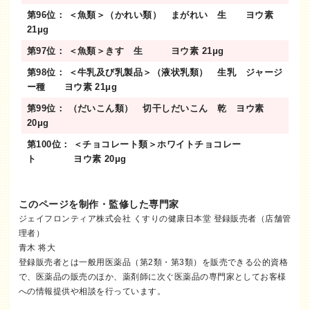
第96位： ＜魚類＞（かれい類） まがれい 生 ヨウ素
21μg
第97位： ＜魚類＞きす 生 ヨウ素 21μg
第98位： ＜牛乳及び乳製品＞（液状乳類） 生乳 ジャージ
ー種 ヨウ素 21μg
第99位： （だいこん類） 切干しだいこん 乾 ヨウ素
20μg
第100位： ＜チョコレート類＞ホワイトチョコレー
ト ヨウ素 20μg
このページを制作・監修した専門家
ジェイフロンティア株式会社 くすりの健康日本堂 登録販売者（店舗管
理者）
青木 将大
登録販売者とは一般用医薬品（第2類・第3類）を販売できる公的資格
で、医薬品の販売のほか、薬剤師に次ぐ医薬品の専門家としてお客様
への情報提供や相談を行っています。