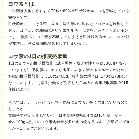
ヨウ素とは
ヨウ素は人体に存在する70%〜80%が甲状腺ホルモンを形成している
栄養素です。
甲状腺ホルモンは生殖・成長・発達等の生理的なプロセスを制御して
おり、ほとんどの組織においてエネルギー代謝を亢進させるホルモン
です。 慢性的にヨウ素が不足してしまうと甲状腺刺激ホルモンの分泌
が亢進し、甲状腺機能が低下してしまいます。
ヨウ素の1日の推奨摂取量
1日のヨウ素の推奨摂取量は成人男性・成人女性ともに130μgとなっ
ていますが、甲状腺ホルモンが出産に大きく関わるホルモンのため、
妊婦の推奨摂取量は+110の240μg、授乳婦の場合は+140の270μgと
なっています。 （厚生労働省が発表した日本人の食事摂取基準 2015
年版による）
それでは、どういった食べ物・食品にヨウ素が多く含まれているので
しょうか。
文部科学省が公表している「日本食品標準成分表2015年版」から、
食材100gあたりのヨウ素含有量が多い食べ物をランキング形式で100
位から1位までご紹介します。