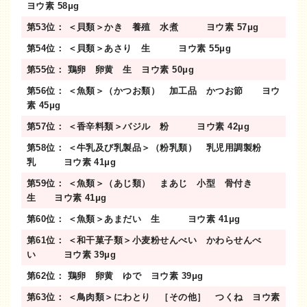
ヨウ素 58μg
第53位： ＜貝類＞かき 養殖 水煮 ヨウ素 57μg
第54位： ＜貝類＞あさり 生 ヨウ素 55μg
第55位： 鶏卵 卵黄 生 ヨウ素 50μg
第56位： ＜魚類＞（かつお類） 加工品 かつお節 ヨウ
素 45μg
第57位： ＜香辛料類＞バジル 粉 ヨウ素 42μg
第58位： ＜牛乳及び乳製品＞（粉乳類） 乳児用調製粉
乳 ヨウ素 41μg
第59位： ＜魚類＞（あじ類） まあじ 小型 骨付き
生 ヨウ素 41μg
第60位： ＜魚類＞あまだい 生 ヨウ素 41μg
第61位： ＜和干菓子類＞小麦粉せんべい かわらせんべ
い ヨウ素 39μg
第62位： 鶏卵 卵黄 ゆで ヨウ素 39μg
第63位： ＜鳥肉類＞にわとり ［その他］ つくね ヨウ素