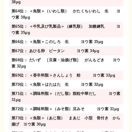
38μg
第64位： ＜魚類＞（いわし類） かたくちいわし 生 ヨ
ウ素 38μg
第65位： ＜牛乳及び乳製品＞（練乳類） 加糖練乳 ヨ
ウ素 35μg
第66位： ＜魚類＞このしろ 生 ヨウ素 35μg
第67位： あひる卵 ピータン ヨウ素 34μg
第68位： だいず ［豆腐・油揚げ類］ がんもどき ヨウ
素 32μg
第69位： ＜香辛料類＞さんしょう 粉 ヨウ素 32μg
第70位： ＜魚類＞はたはた 生 ヨウ素 32μg
第71位： ＜調味料類＞（だし類）顆粒中華だし ヨウ素
31μg
第72位： ＜調味料類＞（みそ類）豆みそ ヨウ素 31μg
第73位： ＜魚類＞（あじ類） まあじ 小型 骨付き から
揚げ ヨウ素 30μg