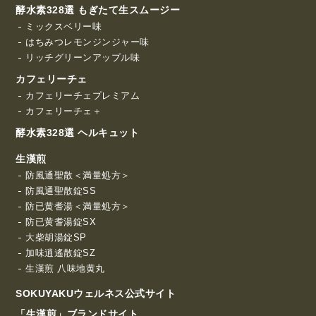
酵水素328選 もぎたて生スムージー
ミックスベリー味
はちみつレモンジンジャー味
リッチグリーンアップル味
カフェリーチェ
カフェリーチェプレミアム
カフェリーチェ＋
酵水素328選 ヘルキュット
生漢煎
防風通聖散＜満量処方＞
防風通聖散錠SS
防已黄耆湯＜満量処方＞
防已黄耆湯錠SX
大柴胡湯錠SP
加味逍遙散錠SZ
生漢煎 八味地黄丸
SOKUYAKUウェルネス公式サイト
「生漢煎」ブランドサイト