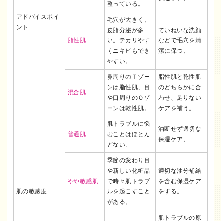
整っている。
アドバイスポイ
毛穴が大きく、
ント
皮脂分泌が多
ていねいな洗顔
脂性肌
い。テカリやす
などで毛穴を清
くニキビもでき
潔に保つ。
やすい。
鼻周りのＴゾー
脂性肌と乾性肌
ンは脂性肌、目
のどちらかに合
混合肌
や口周りのＯゾ
わせ、足りない
ーンは乾性肌。
ケアを補う。
肌トラブルに悩
油断せず適切な
普通肌
むことはほとん
保湿ケア。
どない。
季節の変わり目
や新しい化粧品
適切な油分補給
やや敏感肌
で時々肌トラブ
を含む保湿ケア
肌の敏感度
ルを起こすこと
をする。
がある。
肌トラブルの原