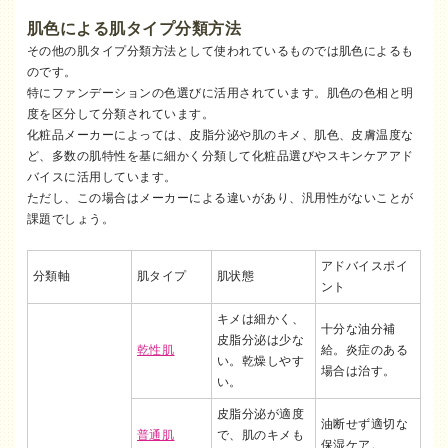
肌色による肌タイプ分類方法
その他の肌タイプ分類方法として使われているものでは肌色によるも
のです。
特にファンデーションの色選びに活用されています。肌色の色相と明
度を区分して分類されています。
化粧品メーカーによっては、皮脂分泌や肌のキメ、肌色、皮膚温度な
ど、多数の肌特性を基に細かく分類して化粧品選びやスキンケアアド
バイスに活用しています。
ただし、この場合はメーカーによる違いがあり、汎用性がないことが
課題でしょう。
アドバイスポイ
分類軸
肌タイプ
肌状態
ント
キメは細かく、
十分な油分補
皮脂分泌は少な
乾性肌
給。炎症のある
い。乾燥しやす
場合は治す。
い。
皮脂分泌が適度
油断せず適切な
普通肌
で、肌のキメも
保湿ケア。