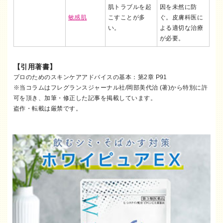
肌トラブルを起
因を未然に防
敏感肌
こすことが多
ぐ。皮膚科医に
い。
よる適切な治療
が必要。
【引用著書】
プロのためのスキンケアアドバイスの基本：第2章 P91
※当コラムはフレグランスジャーナル社/岡部美代治 (著)から特別に許
可を頂き、加筆・修正した記事を掲載しています。
盗作・転載は厳禁です。